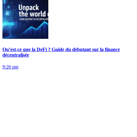
Qu’est-ce que la DeFi ? Guide du débutant sur la finance
décentralisée
9:26 pm